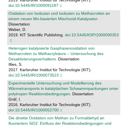
2019. Karlsruher Institut für Technologie (KIT).
doi:10.5445/IR/1000091187
Oxidation von Isobutan und Isobuten zu Methacrolein an
einem neuen Mo-basierten Mischoxid-Katalysator
.
Dissertation
Weber, D.
2019. KIT Scientific Publishing.
doi:10.5445/KSP/1000090353
Heterogen katalysierte Gasphasenoxidation von
Methacrolein zu Methacrylsäure – Untersuchung des
Desaktivierungsverhaltens
. Dissertation
Illies, S.
2017. Karlsruher Institut für Technologie (KIT).
doi:10.5445/IR/1000073523
Experimentelle Untersuchung und Modellierung des
Wärmetransports in katalytischen Schwammpackungen unter
polytropen Reaktionsbedingungen
. Dissertation
Gräf, I.
2016. Karlsruher Institut für Technologie (KIT).
doi:10.5445/IR/1000052700
Die direkte Oxidation von Methan zu Formaldehyd an
fluoriertem SiO2: Einfluss der Reaktionsbedingungen und