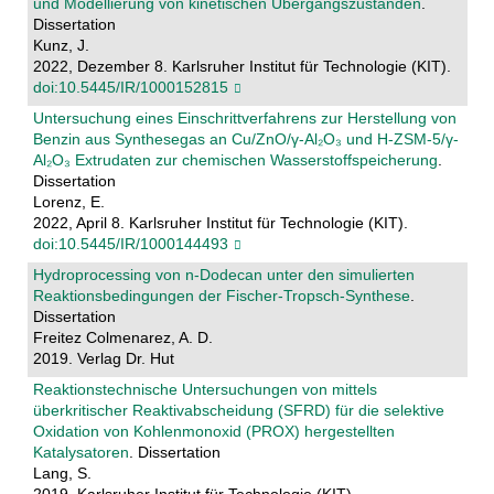
und Modellierung von kinetischen Übergangszuständen
.
Dissertation
Kunz, J.
2022, Dezember 8. Karlsruher Institut für Technologie (KIT).
doi:10.5445/IR/1000152815
Untersuchung eines Einschrittverfahrens zur Herstellung von
Benzin aus Synthesegas an Cu/ZnO/γ-Al₂O₃ und H-ZSM-5/γ-
Al₂O₃ Extrudaten zur chemischen Wasserstoffspeicherung
.
Dissertation
Lorenz, E.
2022, April 8. Karlsruher Institut für Technologie (KIT).
doi:10.5445/IR/1000144493
Hydroprocessing von n-Dodecan unter den simulierten
Reaktionsbedingungen der Fischer-Tropsch-Synthese
.
Dissertation
Freitez Colmenarez, A. D.
2019. Verlag Dr. Hut
Reaktionstechnische Untersuchungen von mittels
überkritischer Reaktivabscheidung (SFRD) für die selektive
Oxidation von Kohlenmonoxid (PROX) hergestellten
Katalysatoren
. Dissertation
Lang, S.