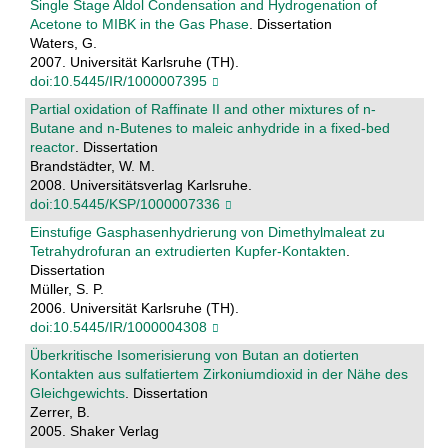
Single Stage Aldol Condensation and Hydrogenation of
Acetone to MIBK in the Gas Phase
. Dissertation
Waters, G.
2007. Universität Karlsruhe (TH).
doi:10.5445/IR/1000007395
Partial oxidation of Raffinate II and other mixtures of n-
Butane and n-Butenes to maleic anhydride in a fixed-bed
reactor
. Dissertation
Brandstädter, W. M.
2008. Universitätsverlag Karlsruhe.
doi:10.5445/KSP/1000007336
Einstufige Gasphasenhydrierung von Dimethylmaleat zu
Tetrahydrofuran an extrudierten Kupfer-Kontakten
.
Dissertation
Müller, S. P.
2006. Universität Karlsruhe (TH).
doi:10.5445/IR/1000004308
Überkritische Isomerisierung von Butan an dotierten
Kontakten aus sulfatiertem Zirkoniumdioxid in der Nähe des
Gleichgewichts
. Dissertation
Zerrer, B.
2005. Shaker Verlag